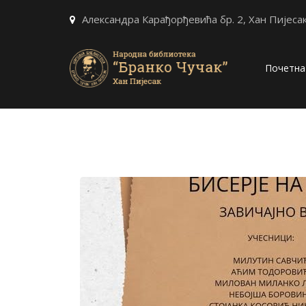
Александра Карађорђевића бр. 2, Хан Пијеса
Почетна