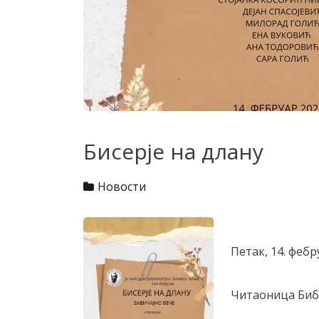
Бисерје на длану
Новости
Петак, 14. фебр
Читаоница Биб