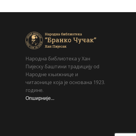
Народна библиотека у Хан
Пијеску баштини традицију od
Народне књижнице и
читаонице која је основана 1923.
године.
Опширније...