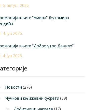
6. август 2026.
ромоција књиге “Амира” Љутомира
ундића
4. јун 2026.
ромоција књиге “Добројутро Данило”
4. јун 2026.
атегорије
Новости
(276)
Чучкови књижевни сусрети
(59)
Добитници награде
(17)