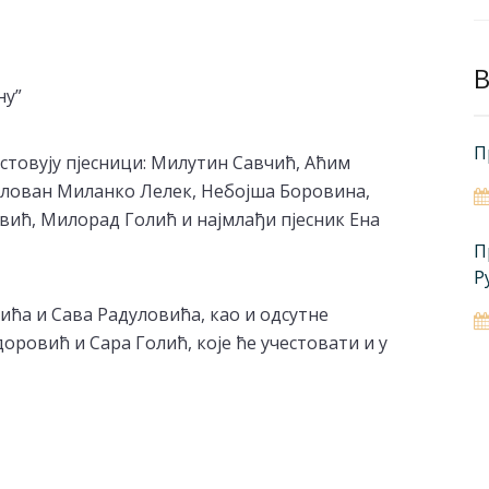
B
ну”
П
стовују пјесници: Милутин Савчић, Аћим
лован Миланко Лелек, Небојша Боровина,
евић, Милорад Голић и најмлађи пјесник Ена
П
Р
лића и Сава Радуловића, као и одсутне
ровић и Сара Голић, које ће учестовати и у