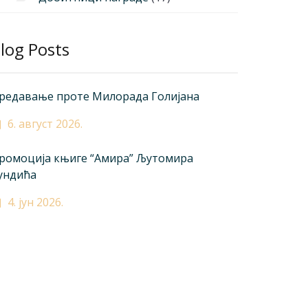
log Posts
редавање проте Милорада Голијана
6. август 2026.
ромоција књиге “Амира” Љутомира
ундића
4. јун 2026.