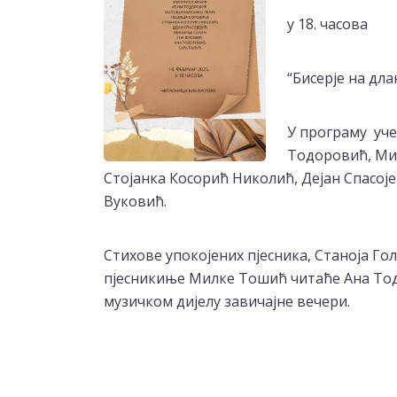
у 18. часова
“Бисерје на дла
У програму уче
Тодоровић, Ми
Стојанка Косорић Николић, Дејан Спасој
Вуковић.
Стихове упокојених пјесника, Станоја Го
пјесникиње Милке Тошић читаће Ана Тодо
музичком дијелу завичајне вечери.