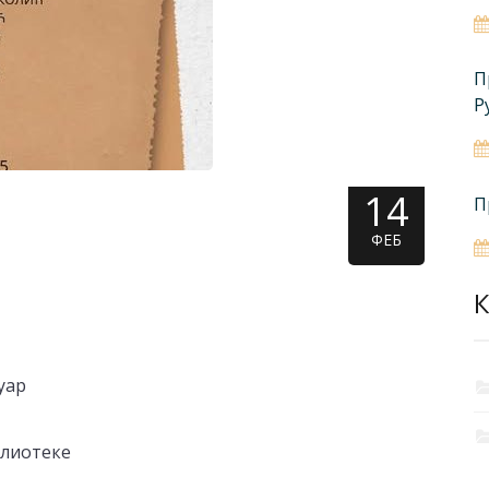
П
Р
14
П
ФЕБ
К
уар
лиотеке