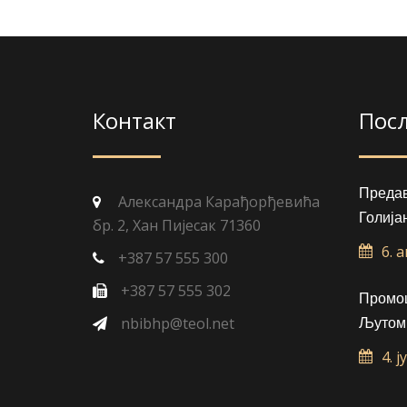
Контакт
Пос
Преда
Александра Карађорђевића
Голија
бр. 2, Хан Пијесак 71360
6. 
+387 57 555 300
+387 57 555 302
Промоц
nbibhp@teol.net
Љутом
4. ј