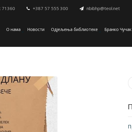
к 71360
+387 57 555 300
nbibhp@teol.net
О нама
Новости
Одјељења библиотеке
Бранко Чучак
П
з
П