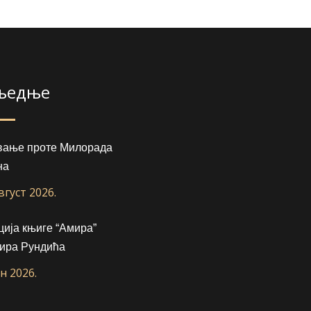
љедње
вање проте Милорада
на
август 2026.
ија књиге “Амира”
ира Рундића
ун 2026.