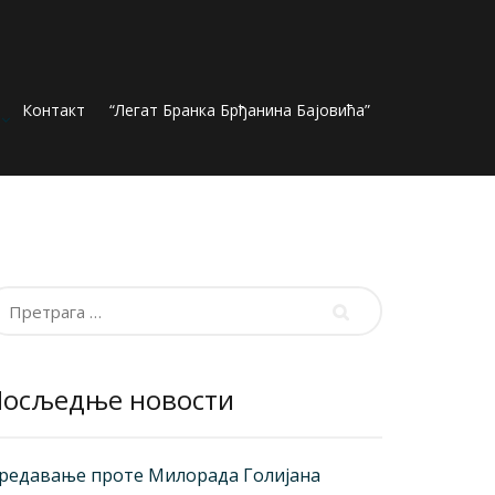
Контакт
“Легат Бранка Брђанина Бајовића”
ретрага
а:
Посљедње новости
редавање проте Милорада Голијана