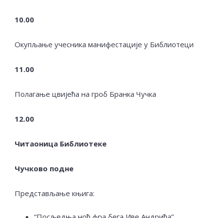
10
.00
Окупљање учесника манифестације у Библиотеци
11
.00
Полагање цвијећа на гроб Бранка Чучка
12
.00
Читаоница Библиотеке
Чучково подне
Представљање књига:
“Посљедња ноћ фра бега Иве Андрића”