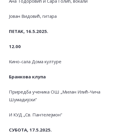
Ана Тодоровић и Сара Голић, вокали
Јован Видовић, гитара
ПЕТАК,
16.
5
.2025.
1
2
.
00
Кино-сала Дома културе
Бранкова клупа
Приредба ученика ОШ „Милан Илић-Чича
Шумадијски“
И КУД „Св. Пантелејмон“
СУБОТА, 17.5.2025.