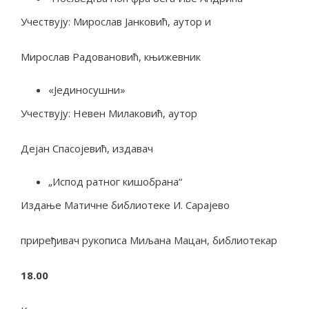
Учествују: Мирослав Јанковић, аутор и
Мирослав Радовановић, књижевник
«Јединосушни»
Учествују: Невен Милаковић, аутор
Дејан Спасојевић, издавач
„Испод ратног кишобрана“
Издање Матичне библиотеке И. Сарајево
приређивач рукописа Миљана Мацан, библиотекар
18.00