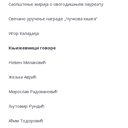
Саопштење жирија о овогодишњем лауреату
Свечано уручење награде „Чучкова књига“
Игор Калајџија
Књижевници говоре
Невен Милаковић
Жељка Аврић
Мирослав Радовановић
Љутомир Рундић
Аћим Тодоровић