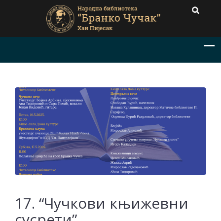
17. “Чучкови књижевни
сусрети”