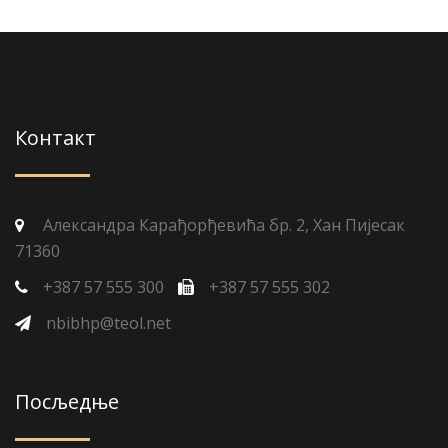
Контакт
Александра Карађорђевића бр. 2, Хан Пијесак
71360
+387 57 555 300
+387 57 555 302
nbibhp@teol.net
Посљедње