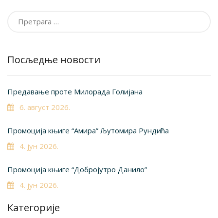
Претрага
за:
Посљедње новости
Предавање проте Милорада Голијана
6. август 2026.
Промоција књиге “Амира” Љутомира Рундића
4. јун 2026.
Промоција књиге “Добројутро Данило”
4. јун 2026.
Категорије