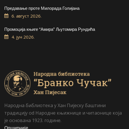
Предавање проте Милорада Голијана
6. август 2026.
Промоција књиге “Амира” Љутомира Рундића
4. јун 2026.
Народна библиотека у Хан Пијеску баштини
традицију od Народне књижнице и читаонице која
је основана 1923. године.
Опширније...