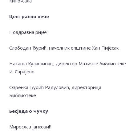
Кино-сала
Централно вече
Поздравна ријеч
Слободан Ђурић, начелник општине Хан Пијесак
Наташа Кулашинац, директор Матичне библиотеке
И. Сарајево
Озренка Ђурић Радуловић, директорица
Библиотеке
Бесједа о Чучку
Мирослав Јанковић