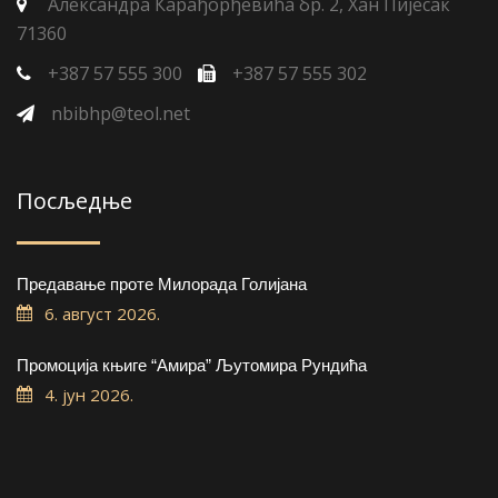
Александра Карађорђевића бр. 2, Хан Пијесак
71360
+387 57 555 300
+387 57 555 302
nbibhp@teol.net
Посљедње
Предавање проте Милорада Голијана
6. август 2026.
Промоција књиге “Амира” Љутомира Рундића
4. јун 2026.