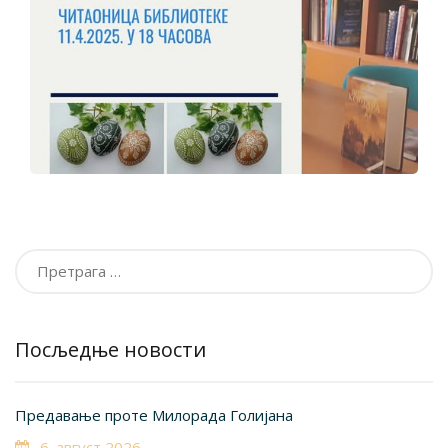
Претрага
за:
Посљедње новости
Предавање проте Милорада Голијана
6. август 2026.