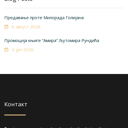
Предавање проте Милорада Голијана
6. август 2026.
Промоција књиге “Амира” Љутомира Рундића
4. јун 2026.
Контакт