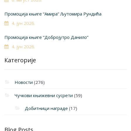
Промоција књиге “Амира” Љутомира Рундића
4. јун 2026.
Промоција књиге “Добројутро Данило”
4. јун 2026.
Категорије
Новости
(276)
Чучкови књижевни сусрети
(59)
Добитници награде
(17)
Blog Posts