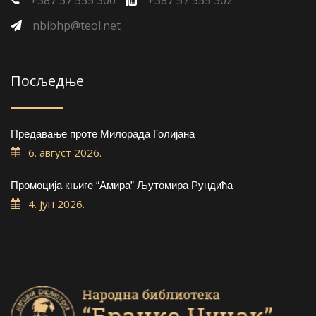
+387 57 555 300
+387 57 555 302
nbibhp@teol.net
Посљедње
Предавање проте Милорада Голијана
6. август 2026.
Промоција књиге “Амира” Љутомира Рундића
4. јун 2026.