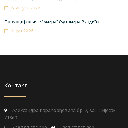
6. август 2026.
Промоција књиге “Амира” Љутомира Рундића
4. јун 2026.
Контакт
Александра Карађорђевића бр. 2, Хан Пијесак
71360