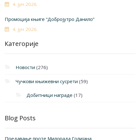
4. јун 2026.
Промоција књиге “Добројутро Данило”
4. јун 2026.
Категорије
Новости
(276)
Чучкови књижевни сусрети
(59)
Добитници награде
(17)
Blog Posts
Предавање проте Милорада Голијана