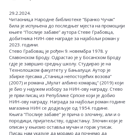
29.2.2024.
Читаоница Народне библиотеке “Бранко Чучак”
била је испуњена до последњег мјеста на промоцији
књиге “Послије забаве” аутора Стеве Грабовца,
добитника НИН-ове награде за најабољи роман у
2023. години.
Стево Грабовац је рођен 9. новембра 1978. у
Славонском Броду. Одрастао је у Босанском Броду
гдје је завршио средњу школу. Студирао је на
Технолошком факултету у Бањалуци. Аутор је
збирке пјесама „Станица непостојећих возова“
(2007) и романа „Мулат албино комарац“ (2019) који
је био у најужем избору за НИН-ову награду. Стево
је први писац из Републике Српске који је добио
НИН-ову награду. Награда за најбољи роман године
магазина НИН се додјељује од 1954. године.
Књига “Послије забаве“ је прича о злочину, али и о
породици, пријатељству, одрастању. Злочин који је
описан у књизио оставља мучан и горак утисак.
Писац нам указује да морамо да почнемо да