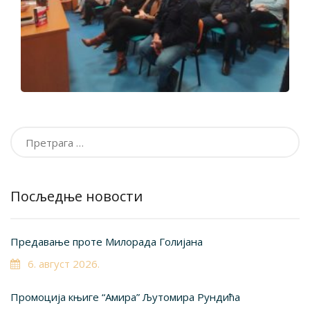
Претрага
за:
Посљедње новости
Предавање проте Милорада Голијана
6. август 2026.
Промоција књиге “Амира” Љутомира Рундића