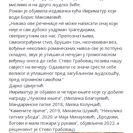
мислимо и на друго људско биће.
Роман је објавила издавачка кућа Имриматур који
води Борис Максимовић.
„Никако ове реченице не може написати онај који
није и сам дубоко уздрман трагедијама,
свеприсутним око нас. Препознатљиви,
самоизграђени стил, брушен тон, неочекиван вез,
вођење неколико романескних нивоа-све је потпуно
складно, звук је утишан и нечујан у громогласном
виђењу онога до себе. Стево Грабовац позива нашу
савјест на вечеру. Одазвати се значи срести себе
великог и уплашеног пред загубљеном људскошћу,
пред огромном самоћом.“
Дарко Цвијетић
Имриматур је објавио и четири књиге које су добиле
награду „Чучкова књига“. (Миланка Благојевић,
Мандаринске патке 2018, Милка Колунџић,
“Камените приче”, 2019, Михаела Шумић, ”Неколико
ситних убода”, 2020. и Маја Михајловић, „Бродови,
богови и мали пожари у рукама“, објављена 2022. а
рецензент је Стево Грабовац).