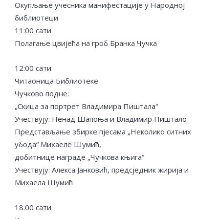
Окупљање учесника манифестације у Народној
библиотеци
11:00 сати
Полагање цвијећа на гроб Бранка Чучка
12:00 сати
Читаоница Библиотеке
Чучково подне:
„Скица за портрет Владимира Пиштала“
Учествују: Ненад Шапоња и Владимир Пиштало
Представљање збирке пјесама „Неколико ситних
убода“ Михаеле Шумић,
добитнице награде „Чучкова књига“
Учествују: Алекса Јанковић, предсједник жирија и
Михаела Шумић
18.00 сати