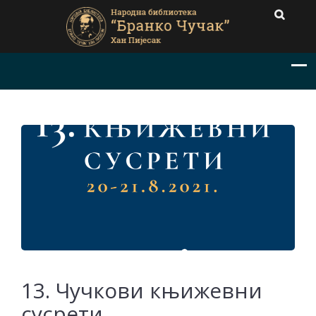
13. Чучкови књижевни
сусрети