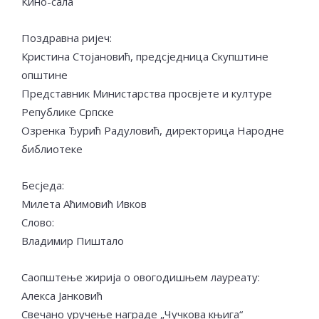
Кино-сала
Поздравна ријеч:
Кристина Стојановић, предсједница Скупштине
општине
Представник Министарства просвјете и културе
Републике Српске
Озренка Ђурић Радуловић, директорица Народне
библиотеке
Бесједа:
Милета Аћимовић Ивков
Слово:
Владимир Пиштало
Саопштење жирија о овогодишњем лауреату:
Алекса Јанковић
Свечано уручење награде „Чучкова књига“