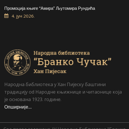
Промоција књиге “Амира” Љутомира Рундића
4. јун 2026.
Народна библиотека у Хан Пијеску баштини
традицију od Народне књижнице и читаонице која
је основана 1923. године.
Опширније...