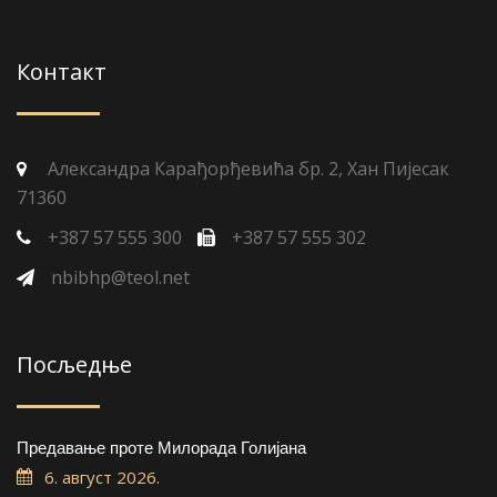
Контакт
Александра Карађорђевића бр. 2, Хан Пијесак
71360
+387 57 555 300
+387 57 555 302
nbibhp@teol.net
Посљедње
Предавање проте Милорада Голијана
6. август 2026.