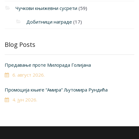
Чучкови књижевни сусрети
(59)
Добитници награде
(17)
Blog Posts
Предавање проте Милорада Голијана
6. август 2026.
Промоција књиге “Амира” Љутомира Рундића
4. јун 2026.