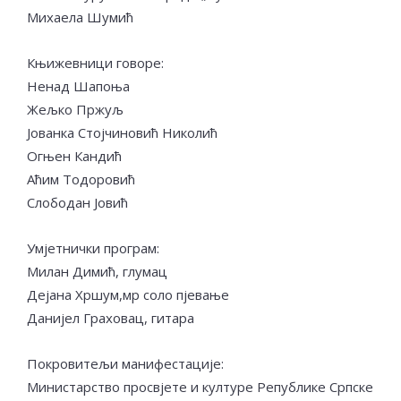
Михаела Шумић
Књижевници говоре:
Ненад Шапоња
Жељко Пржуљ
Јованка Стојчиновић Николић
Огњен Кандић
Аћим Тодоровић
Слободан Јовић
Умјетнички програм:
Милан Димић, глумац
Дејана Хршум,мр соло пјевање
Данијел Граховац, гитара
Покровитељи манифестације:
Министарство просвјете и културе Републике Српске