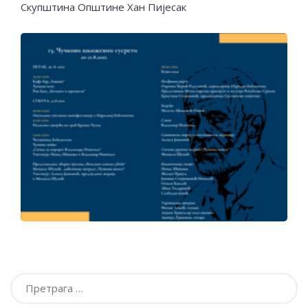
Скупштина Општине Хан Пијесак
Претрага
за: